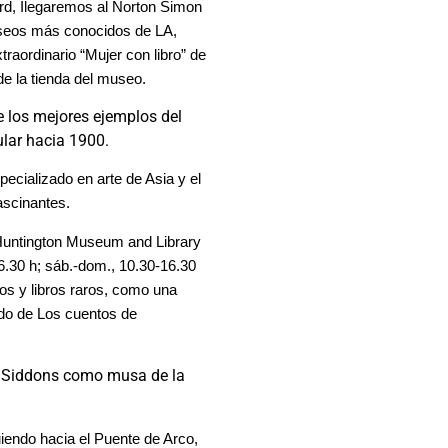
ard, Ilegaremos al Norton Simon
useos más conocidos de LA,
raordinario “Mujer con libro” de
e la tienda del museo.
 los mejores ejemplos del
ular hacia 1900.
cializado en arte de Asia y el
ascinantes.
Huntington Museum and Library
6.30 h; sáb.-dom., 10.30-16.30
os y libros raros, como una
ado de Los cuentos de
ra Siddons como musa de la
uiendo hacia el Puente de Arco,