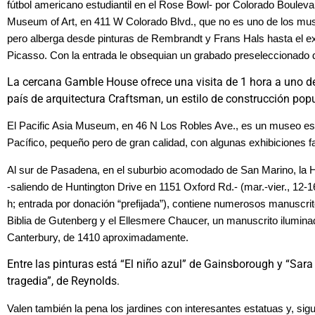
fútbol americano estudiantil en el Rose Bowl- por Colorado Boulev
Museum of Art, en 411 W Colorado Blvd., que no es uno de los m
pero alberga desde pinturas de Rembrandt y Frans Hals hasta el ext
Picasso. Con la entrada le obsequian un grabado preseleccionado d
La cercana Gamble House ofrece una visita de 1 hora a uno de
país de arquitectura Craftsman, un estilo de construcción pop
El Pacific Asia Museum, en 46 N Los Robles Ave., es un museo espe
Pacífico, pequeño pero de gran calidad, con algunas exhibiciones f
Al sur de Pasadena, en el suburbio acomodado de San Marino, la 
-saliendo de Huntington Drive en 1151 Oxford Rd.- (mar.-vier., 12-1
h; entrada por donación “prefijada”), contiene numerosos manuscrit
Biblia de Gutenberg y el Ellesmere Chaucer, un manuscrito ilumin
Canterbury, de 1410 aproximadamente.
Entre las pinturas está “El niño azul” de Gainsborough y “Sa
tragedia”, de Reynolds.
Valen también la pena los jardines con interesantes estatuas y, sig