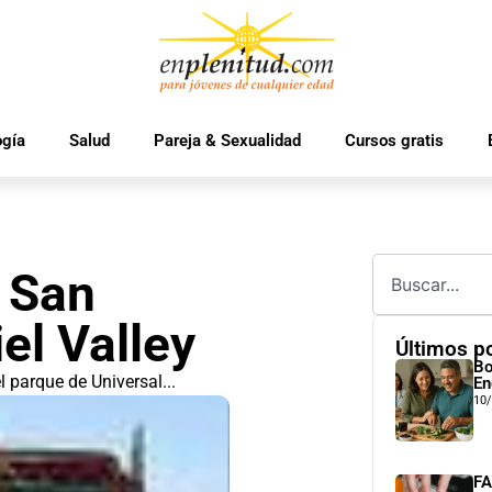
ogía
Salud
Pareja & Sexualidad
Cursos gratis
 San
el Valley
Últimos p
Bo
l parque de Universal...
En
10
FA