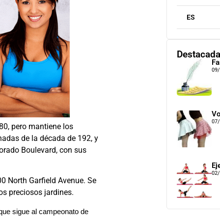
ES
Destacad
Fa
09
Vo
07
‘80, pero mantiene los
hadas de la década de 192, y
orado Boulevard, con sus
Ej
02
00 North Garfield Avenue. Se
os preciosos jardines.
 que sigue al campeonato de