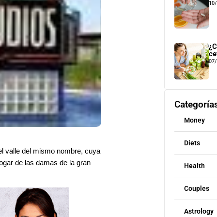
10
¿C
ce
07
Categoría
Money
Diets
el valle del mismo nombre, cuya
hogar de las damas de la gran
Health
Couples
Astrology