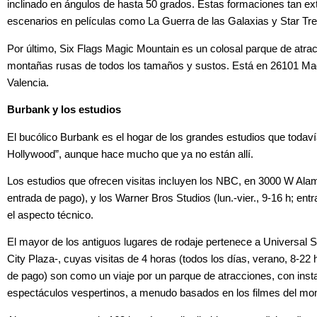
inclinado en ángulos de hasta 50 grados. Estas formaciones tan e
escenarios en películas como La Guerra de las Galaxias y Star Tre
Por último, Six Flags Magic Mountain es un colosal parque de atr
montañas rusas de todos los tamaños y sustos. Está en 26101 Ma
Valencia.
Burbank y los estudios
El bucólico Burbank es el hogar de los grandes estudios que todav
Hollywood”, aunque hace mucho que ya no están allí.
Los estudios que ofrecen visitas incluyen los NBC, en 3000 W Alamed
entrada de pago), y los Warner Bros Studios (lun.-vier., 9-16 h; ent
el aspecto técnico.
El mayor de los antiguos lugares de rodaje pertenece a Universal S
City Plaza-, cuyas visitas de 4 horas (todos los días, verano, 8-22 h
de pago) son como un viaje por un parque de atracciones, con insta
espectáculos vespertinos, a menudo basados en los filmes del mo