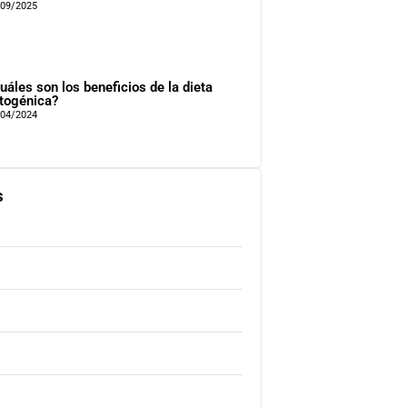
/09/2025
uáles son los beneficios de la dieta
togénica?
/04/2024
s