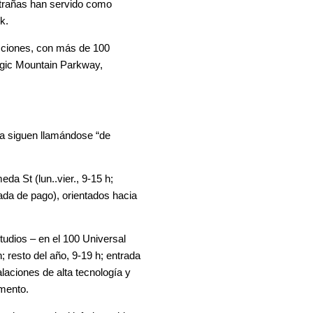
xtrañas han servido como
k.
acciones, con más de 100
gic Mountain Parkway,
ía siguen llamándose “de
a St (lun..vier., 9-15 h;
rada de pago), orientados hacia
tudios – en el 100 Universal
; resto del año, 9-19 h; entrada
laciones de alta tecnología y
mento.