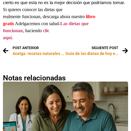
cierto es que esta no es la mejor decisión que podríamos tomar.
Si quieres conocer las dietas que
realmente funcionan, descarga ahora nuestro
libro
gratis
Adelgacemos con salud-
Las dietas que
funcionan
, haciendo
clic
aquí
.
POST ANTERIOR
SIGUIENTE POST
Acelga: recetas naturales para la salud
Guía de las dietas de hoy en día: Zone Diet
Notas relacionadas