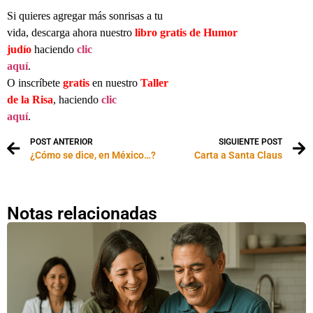
Si quieres agregar más sonrisas a tu
vida, descarga ahora nuestro
libro gratis de Humor
judío
haciendo
clic
aquí
.
O inscríbete
gratis
en nuestro
Taller
de la Risa
, haciendo
clic
aquí
.
POST ANTERIOR
SIGUIENTE POST
¿Cómo se dice, en México…?
Carta a Santa Claus
Notas relacionadas