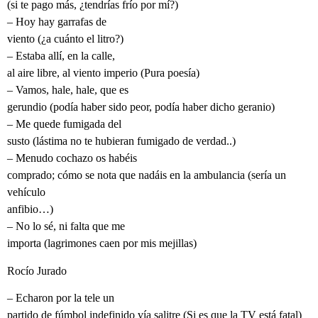
(si te pago más, ¿tendrías frío por mí?)
– Hoy hay garrafas de
viento (¿a cuánto el litro?)
– Estaba allí, en la calle,
al aire libre, al viento imperio (Pura poesía)
– Vamos, hale, hale, que es
gerundio (podía haber sido peor, podía haber dicho geranio)
– Me quede fumigada del
susto (lástima no te hubieran fumigado de verdad..)
– Menudo cochazo os habéis
comprado; cómo se nota que nadáis en la ambulancia (sería un
vehículo
anfibio…)
– No lo sé, ni falta que me
importa (lagrimones caen por mis mejillas)
Rocío Jurado
– Echaron por la tele un
partido de fúmbol indefinido vía salitre (Si es que la TV está fatal)