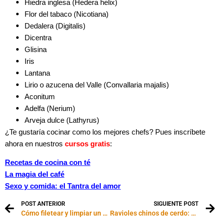
Hiedra inglesa (Hedera helix)
Flor del tabaco (Nicotiana)
Dedalera (Digitalis)
Dicentra
Glisina
Iris
Lantana
Lirio o azucena del Valle (Convallaria majalis)
Aconitum
Adelfa (Nerium)
Arveja dulce (Lathyrus)
¿Te gustaría cocinar como los mejores chefs? Pues inscríbete
ahora en nuestros
cursos gratis
:
Recetas de cocina con té
La magia del café
Sexo y comida: el Tantra del amor
POST ANTERIOR
SIGUIENTE POST
Cómo filetear y limpiar un pescado: video paso a paso
Ravioles chinos de cerdo: video paso a paso