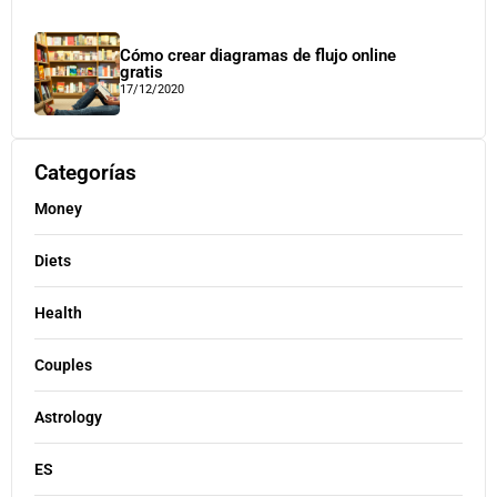
Cómo crear diagramas de flujo online
gratis
17/12/2020
Categorías
Money
Diets
Health
Couples
Astrology
ES