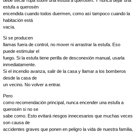
debe secar ropa sobre una estufa a querosén. Y nunca dejar una
estufa a querosén
encendida cuando todos duermen, como así tampoco cuando la
habitación está
vacía.
Si se producen
llamas fuera de control, no mover ni arrastrar la estufa. Eso
puede estimular el
fuego. Si la estufa tiene perilla de desconexión manual, usarla
inmediatamente.
Si el incendio avanza, salir de la casa y llamar a los bomberos
desde la casa de
un vecino. No volver a entrar.
Pero
como recomendación principal, nunca encender una estufa a
querosén si no se
sabe como. Esto evitará riesgos innecesarios que muchas veces
son causa de
accidentes graves que ponen en peligro la vida de nuestra familia.