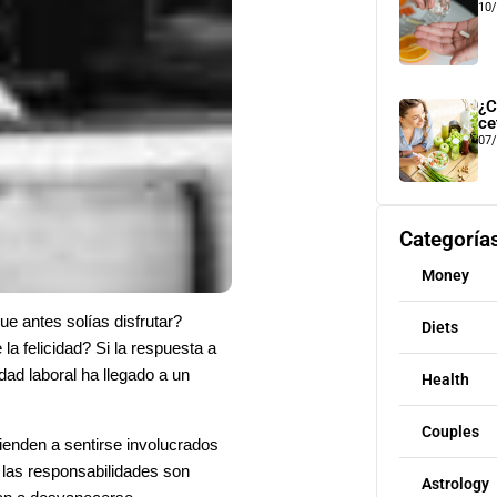
10
¿C
ce
07
Categoría
Money
e antes solías disfrutar?
Diets
la felicidad? Si la respuesta a
dad laboral ha llegado a un
Health
Couples
ienden a sentirse involucrados
 las responsabilidades son
Astrology