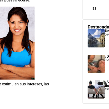
an a desvanecerse.
ES
Destacad
Un
06
¿D
05
¿S
estimulen sus intereses, las
ti
19