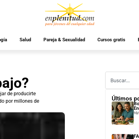
ogía
Salud
Pareja & Sexualidad
Cursos gratis
bajo?
jar de producirte
Últimos p
do por millones de
Bo
En
10
FA