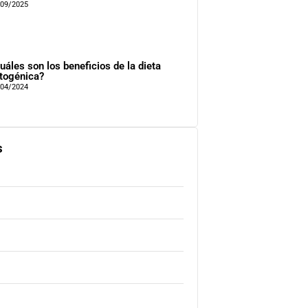
/09/2025
uáles son los beneficios de la dieta
togénica?
/04/2024
s