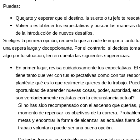
Puedes:
Quejarte y esperar que el destino, la suerte o tu jefe te rescat
Volver a establecer tus expectativas y buscar las maneras de 
de la introducción de nuevos desafíos.
Si eliges la primera opción, recuerda que a nadie le importa tanto tu
una espera larga y decepcionante. Por el contrario, si decides toma
algo por tu situación, ten en cuenta las siguientes sugerencias:
En primer lugar, revisa cuidadosamente tus expectativas. El
tiene tanto que ver con tus expectativas como con tus respons
plantéate qué es lo que realmente quieres de tu trabajo. Pued
oportunidad de aprender nuevas cosas, poder, autoridad, etcé
son verdaderamente realistas con tu circunstancia actual?
Si no has sido recompensado con el ascenso que querías, 
momento de repensar los objetivos de tu carrera. Probable
metas y encontrar la forma de alcanzar las actuales fuera de
trabajo voluntario puede ser una buena opción.
De todas formas, es probable que tus expectativas sean rea