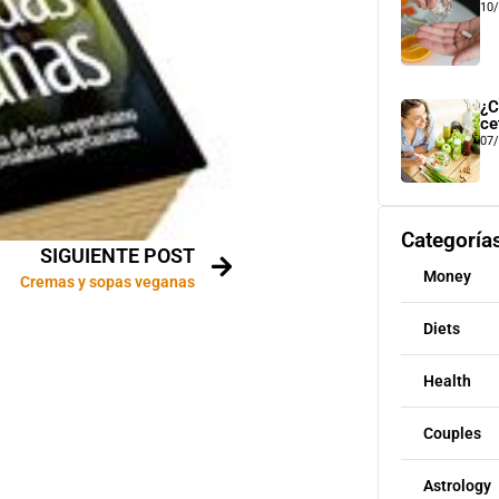
10
¿C
ce
07
Categoría
SIGUIENTE POST
Money
Cremas y sopas veganas
Diets
Health
Couples
Astrology