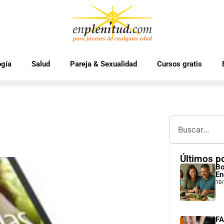
ogía
Salud
Pareja & Sexualidad
Cursos gratis
Últimos p
Bo
En
10
FA