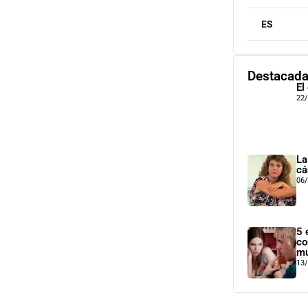
ES
Destacad
El
22
La
cá
06
5 
co
mu
13