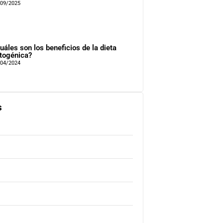
/09/2025
uáles son los beneficios de la dieta
togénica?
/04/2024
s