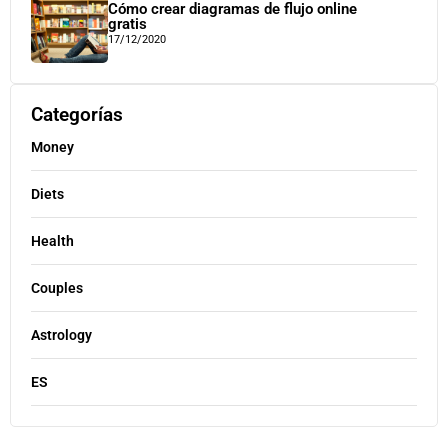
Cómo crear diagramas de flujo online
gratis
17/12/2020
Categorías
Money
Diets
Health
Couples
Astrology
ES