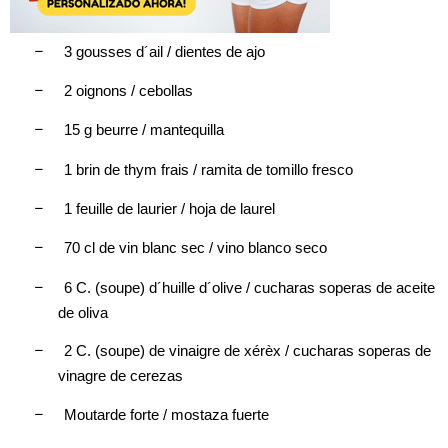
–
3 gousses d´ail / dientes de ajo
–
2 oignons / cebollas
–
15 g beurre / mantequilla
–
1 brin de thym frais / ramita de tomillo fresco
–
1 feuille de laurier / hoja de laurel
–
70 cl de vin blanc sec / vino blanco seco
–
6 C. (soupe) d´huille d´olive / cucharas soperas de aceite
de oliva
–
2 C. (soupe) de vinaigre de xérèx / cucharas soperas de
vinagre de cerezas
–
Moutarde forte / mostaza fuerte