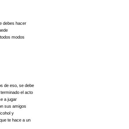
ue debes hacer
puede
e todos modos
s de eso, se debe
terminado el acto
se a jugar
con sus amigos
lcohol y
que te hace a un