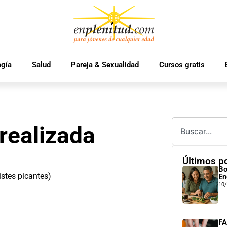
ogía
Salud
Pareja & Sexualidad
Cursos gratis
realizada
Últimos p
Bo
istes picantes)
En
10
FA