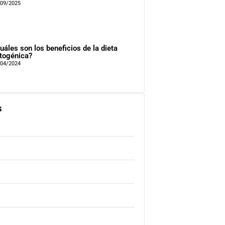
/09/2025
uáles son los beneficios de la dieta
togénica?
/04/2024
s