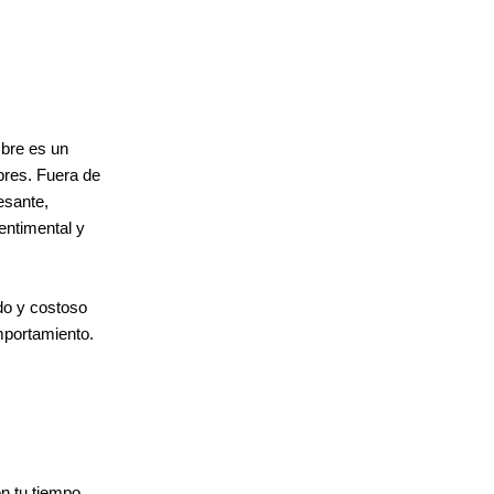
mbre es un
bres. Fuera de
esante,
entimental y
do y costoso
mportamiento.
en tu tiempo