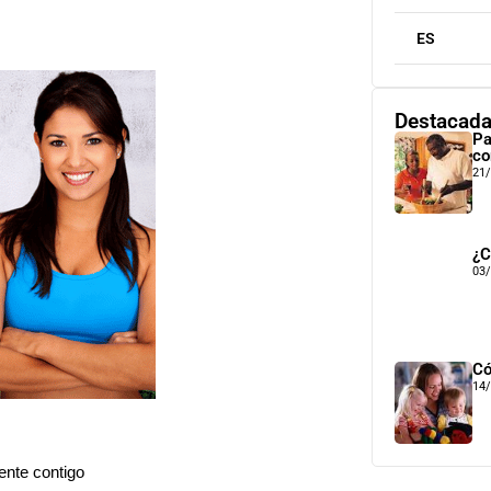
ES
Destacad
Pa
co
21
¿C
03
Có
14
ente contigo