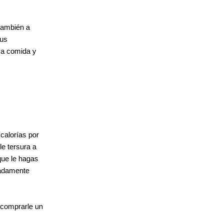
 también a
tus
osa comida y
 calorías por
le tersura a
que le hagas
madamente
 comprarle un