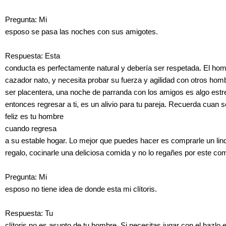
Pregunta: Mi
esposo se pasa las noches con sus amigotes.
Respuesta: Esta
conducta es perfectamente natural y debería ser respetada. El ho
cazador nato, y necesita probar su fuerza y agilidad con otros hom
ser placentera, una noche de parranda con los amigos es algo estr
entonces regresar a ti, es un alivio para tu pareja. Recuerda cuan s
feliz es tu hombre
cuando regresa
a su estable hogar. Lo mejor que puedes hacer es comprarle un lin
regalo, cocinarle una deliciosa comida y no lo regañes por este co
Pregunta: Mi
esposo no tiene idea de donde esta mi clítoris.
Respuesta: Tu
clítoris no es asunto de tu hombre. Si necesitas jugar con el hazlo 