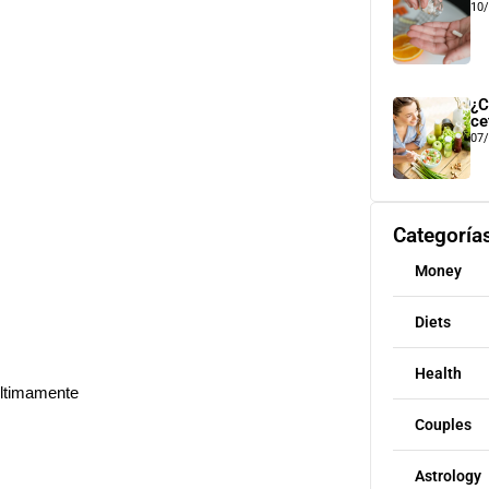
10
¿C
ce
07
Categoría
Money
Diets
Health
últimamente
Couples
Astrology