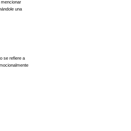
 a mencionar
inándole una
 se refiere a
emocionalmente