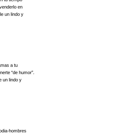
 venderlo en
e un lindo y
amas a tu
nerte “de humor”.
 un lindo y
 odia-hombres