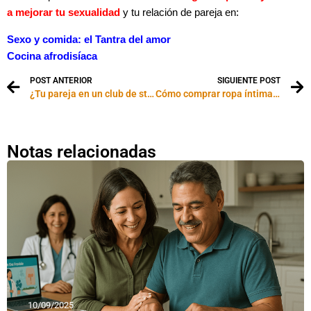
a mejorar tu sexualidad
y tu relación de pareja en:
Sexo y comida: el Tantra del amor
Cocina afrodisíaca
POST ANTERIOR
SIGUIENTE POST
¿Tu pareja en un club de strippers?
Cómo comprar ropa íntima para tu mujer (sin que te termine odiando)
Notas relacionadas
10/09/2025