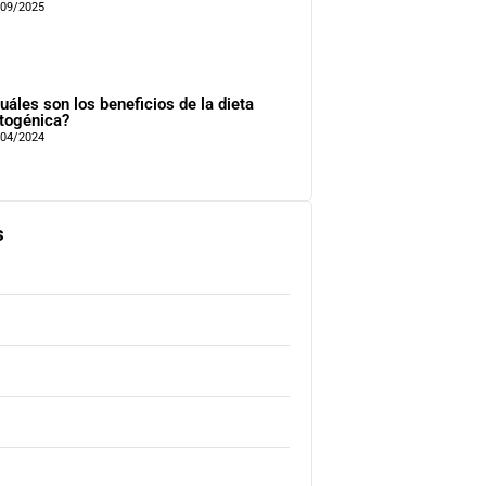
/09/2025
uáles son los beneficios de la dieta
togénica?
/04/2024
s