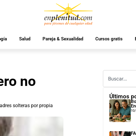
ogía
Salud
Pareja & Sexualidad
Cursos gratis
ero no
Últimos p
Bo
adres solteras por propia
En
10
FA