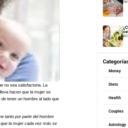
10
¿C
ce
07
Categoría
Money
Diets
e no sea satisfactoria. La
leva hacen que la mujer se
Health
d de tener un hombre al lado que
Couples
e tanto por parte del hombre
n que la mujer cada vez más se
Astrology