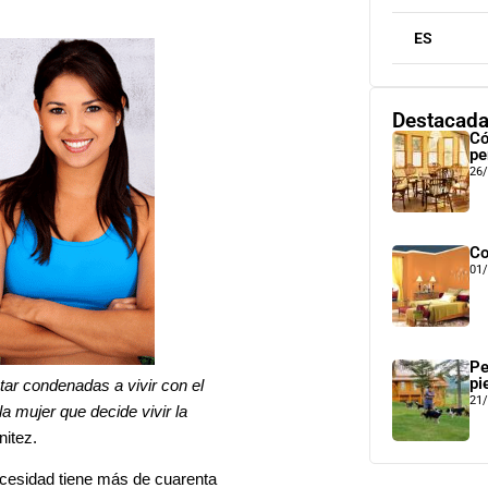
ES
Destacad
Có
pe
26
Co
01
Pe
pi
tar condenadas a vivir con el
21
a mujer que decide vivir la
nitez.
necesidad tiene más de cuarenta