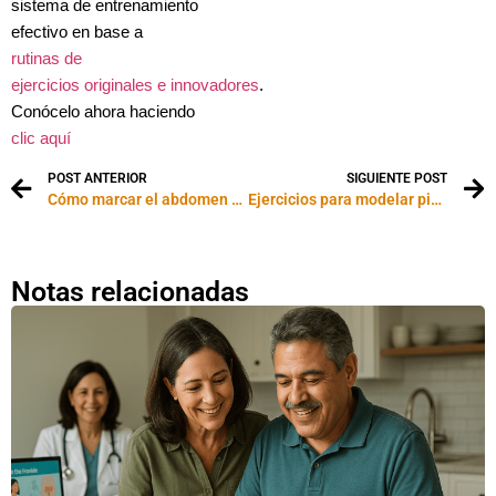
sistema de entrenamiento
efectivo en base a
rutinas de
ejercicios originales e innovadores
.
Conócelo ahora haciendo
clic aquí
POST ANTERIOR
SIGUIENTE POST
Cómo marcar el abdomen y los brazos en poco tiempo
Ejercicios para modelar piernas y glúteos
Notas relacionadas