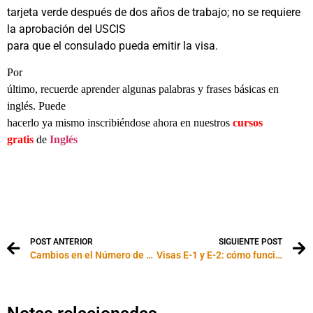
tarjeta verde después de dos años de trabajo; no se requiere
la aprobación del USCIS
para que el consulado pueda emitir la visa.
Por
último, recuerde aprender algunas palabras y frases básicas en
inglés. Puede
hacerlo ya mismo inscribiéndose ahora en nuestros
cursos
gratis
de
Inglés
Visas
de inmigrante y no inmigrante a los Estados Unidos: visa H1-B,
visa J-1, visa
L-1, visa Láser, waivers, visas para médicos y enfermeras
POST ANTERIOR
SIGUIENTE POST
Cambios en el Número de Seguro Social para extranjeros
Visas E-1 y E-2: cómo funcionan