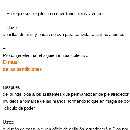
–
Entregue sus regalos con envoltorios rojos y verdes.
– Lleve
semillas de
anís
y pasas de uva para convidar a la medianoche.
–
Proponga efectuar el siguiente ritual colectivo:
El ritual
de las bendiciones
Después
del brindis pida a los asistentes que permanezcan de pie alrededor
invítelos a tomarse de las manos, formando lo que en magia se c
"círculo de poder".
Usted,
el dueño de casa, o quien oficie de anfitrión, agradecerá a Dios por 