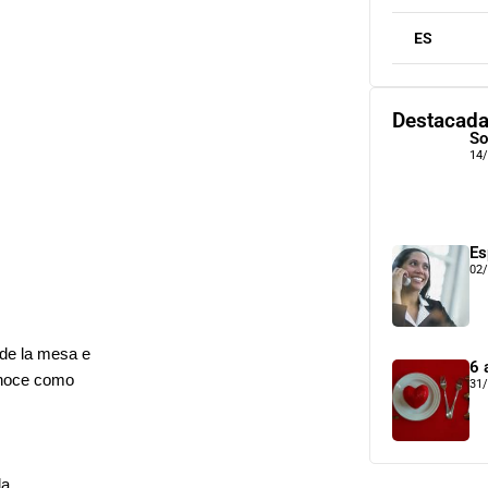
ES
Destacad
So
14
Es
02
 de la mesa e
6 
onoce como
31
la