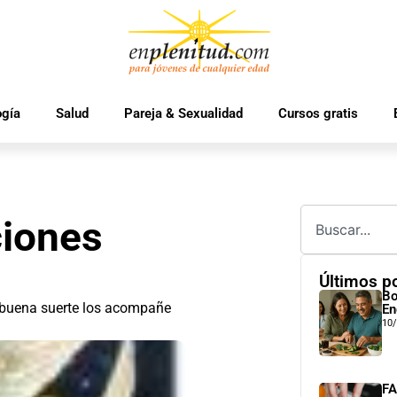
ogía
Salud
Pareja & Sexualidad
Cursos gratis
ciones
Últimos p
Bo
a buena suerte los acompañe
En
10
FA