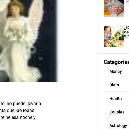
10
¿C
ce
07
Categoría
Money
Diets
Health
to, no puede llevar a
nta que -de todas
Couples
reine esa noche y
Astrology