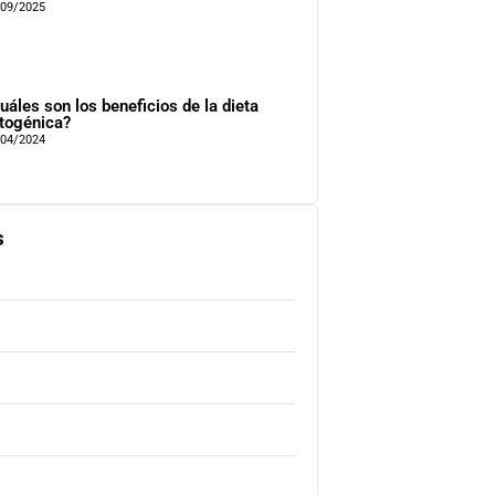
/09/2025
uáles son los beneficios de la dieta
togénica?
/04/2024
s