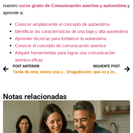
nuestro
curso gratis de Comunicación asertiva y autoestima
y
aprende a:
Conocer ampliamente el concepto de autoestima
Identificar las características de una baja y alta autoestima
Aprender técnicas para fortalecer la autoestima
Conocer el concepto de comunicación asertiva
Adquirir herramientas para lograr una comunicación
asertiva eficaz
POST ANTERIOR
SIGUIENTE POST
Tarde de cine, relato una una mujer confundida en el amor
Drogadicción: qué es y como combatirla
Notas relacionadas