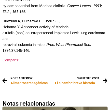
by damnacanthal from Morinda citrifolia.
Cancer Letters.
1993;
73:2 , 161-166.
Hirazumi A, Furasawa E, Chou SC ,
Hokama Y.
Anticancer activity of Morinda
citrifolia (noni) on intraperitoneal implanted Lewis lung carcinoma
and
retroviral leukemia in mice.
Proc. West Pharmacol Soc.
1994;37:145-146.
|
Compartir
POST ANTERIOR
SIGUIENTE POST
Alimentos transgénicos
El alcanfor: breve historia de un cambio de rumbo inesperado
Notas relacionadas