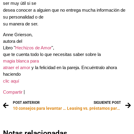
ser muy útil si se
desea conocer a alguien que no entrega mucha información de
su personalidad o de
su manera de ser.
Anne Grierson,
au
tora del
Libro "
Hechizos de Amor
"
,
que te cuenta todo lo que necesitas saber sobre la
magia blanca para
atraer el amor
y la felicidad en la pareja. Encuéntralo ahora
haciendo
clic aquí
|
Compartir
POST ANTERIOR
SIGUIENTE POST
10 consejos para levantar tu autoestima sexual
Leasing vs. préstamos para comprar tu próximo auto: ¿qué es mejor?
Notas relacionadas