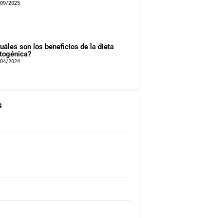
/09/2025
uáles son los beneficios de la dieta
togénica?
/04/2024
s