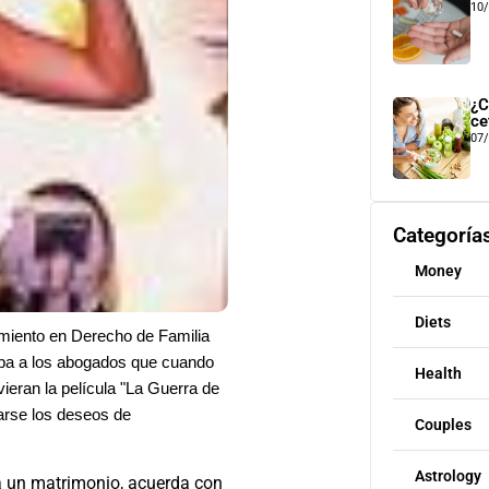
10
¿C
ce
07
Categoría
Money
Diets
miento en Derecho de Familia
aba a los abogados que cuando
Health
vieran la película
"La Guerra de
arse los deseos de
Couples
Astrology
 a un matrimonio, acuerda con