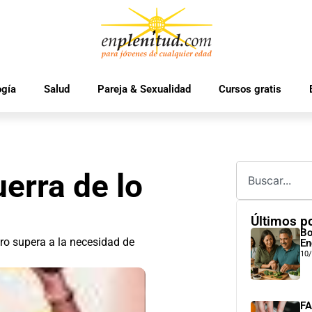
ogía
Salud
Pareja & Sexualidad
Cursos gratis
uerra de lo
Últimos p
Bo
tro supera a la necesidad de
En
10
FA