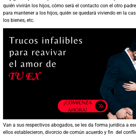
quién vivirán los hijos, cómo será el contacto con el otro pad
para mantener a los hijos, quién se quedará viviendo en la casa
los bienes, etc
.
Van a sus respectivos abogados, se les da forma jurídica a e
ellos establecieron, divorcio de común acuerdo y fin del confl