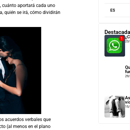
re, cuánto aportará cada uno
ES
, quién se irá, cómo dividirán
Destacad
¿C
23
Qu
fu
29
As
ví
15
sos acuerdos verbales que
icto (al menos en el plano