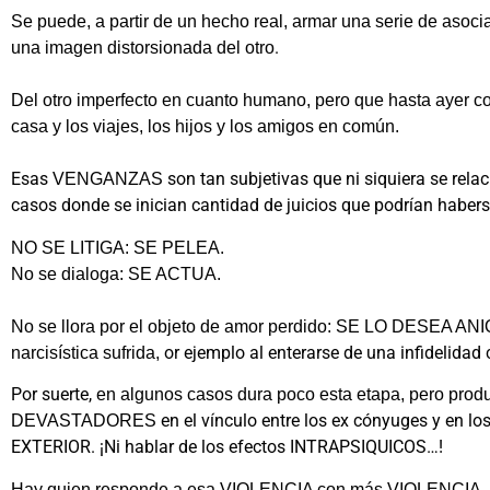
Se puede, a partir de un hecho real, armar una serie de asoci
.
una imagen distorsionada del otro
Del otro imperfecto en cuanto humano, pero que hasta ayer co
casa y los viajes, los hijos y los amigos en común.
Esas
son tan subjetivas que ni siquiera se rel
VENGANZAS
casos donde se inician cantidad de juicios que podrían habers
NO SE LITIGA: SE PELEA.
No se dialoga: SE ACTUA.
No se llora por el objeto de amor perdido: SE LO DESEA AN
or ejemplo al enterarse de una infidelida
narcisística sufrida,
Por suerte,
en algunos casos dura poco esta etapa, pero pr
en el vínculo entre los ex cónyuges y en l
DEVASTADORES
EXTERIOR. ¡Ni hablar de los efectos INTRAPSIQUICOS…!
Hay quien responde a esa VIOLENCIA con más VIOLENCIA.