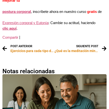
mejorar tu
postura corporal
, inscríbete ahora en nuestro curso
gratis
de
Expresión corporal y Eutonía
: Cambie su actitud, haciendo
clic aquí
.
|
Compartir
POST ANTERIOR
SIGUIENTE POST
Ejercicios para cada tipo de glúteos
¿Qué es la meditación mindfulness?
Notas relacionadas