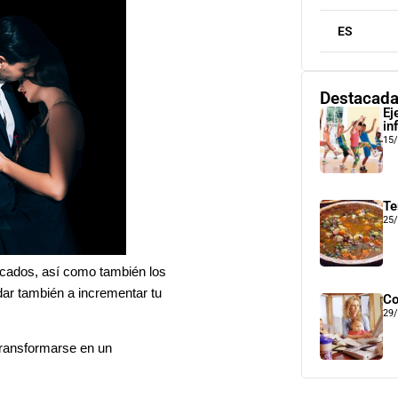
ES
Destacad
Ej
inf
15
Te
25
cados, así como también los
dar también a incrementar tu
Co
29
transformarse en un