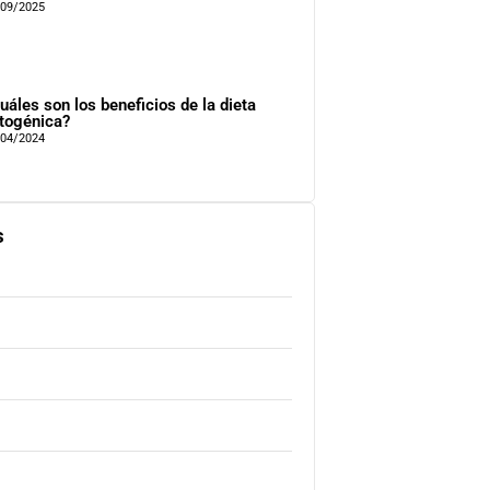
/09/2025
uáles son los beneficios de la dieta
togénica?
/04/2024
s