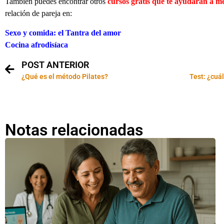
También puedes encontrar otros
cursos gratis que te ayudarán a m
relación de pareja en:
Sexo y comida: el Tantra del amor
Cocina afrodisíaca
POST ANTERIOR
¿Qué es el método Pilates?
Test: ¿cuá
Notas relacionadas