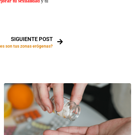
ejorar tu sexualidad
y tu
SIGUIENTE POST
les son tus zonas erógenas?