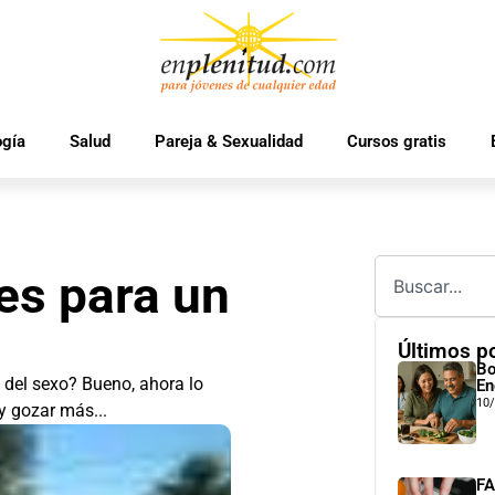
ogía
Salud
Pareja & Sexualidad
Cursos gratis
es para un
Últimos p
Bo
 del sexo? Bueno, ahora lo
En
10
y gozar más...
FA