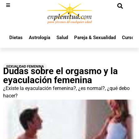
Dietas
Astrología
Salud
Pareja & Sexualidad
Cursos 
SEXUALIDAD FEMENINA
Dudas sobre el orgasmo y la
eyaculación femenina
¿Existe la eyaculación femenina?, ¿es normal?, ¿qué debo
hacer?