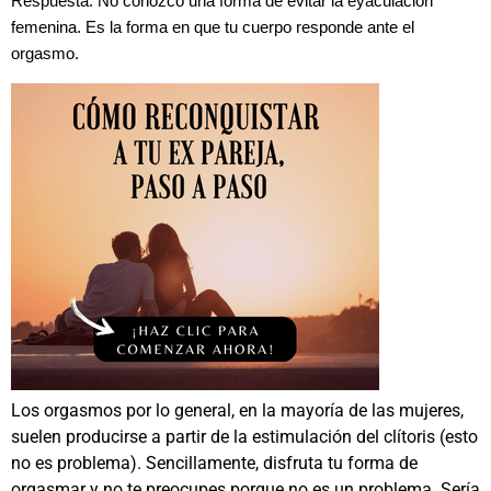
Respuesta:
No conozco una forma de evitar la eyaculación
femenina. Es la forma en que tu cuerpo responde ante el
orgasmo.
Los orgasmos por lo general, en la mayoría de las mujeres,
suelen producirse a partir de la estimulación del clítoris (esto
no es problema). Sencillamente, disfruta tu forma de
orgasmar y no te preocupes porque no es un problema. Sería