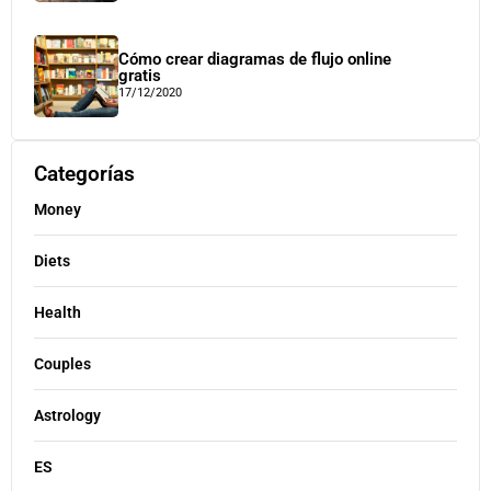
Cómo crear diagramas de flujo online
gratis
17/12/2020
Categorías
Money
Diets
Health
Couples
Astrology
ES