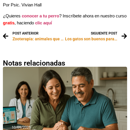
Por Psic. Vivian Hall
¿Quieres
conocer a tu perro
? Inscríbete ahora en nuestro curso
gratis
, haciendo
clic aquí
POST ANTERIOR
SIGUIENTE POST
Zooterapia: animales que curan personas
Los gatos son buenos para el corazón
Notas relacionadas
10/09/2025