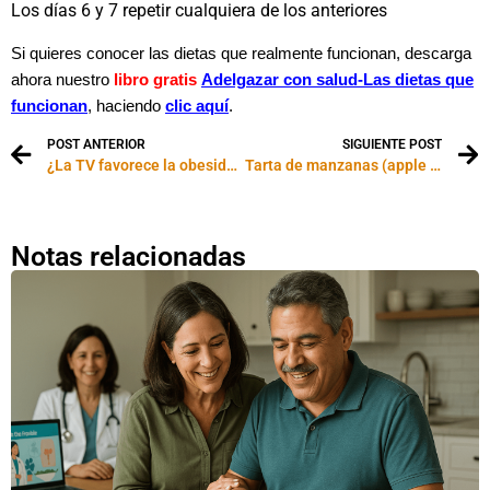
Los días 6 y 7 repetir cualquiera de los anteriores
Si quieres conocer las dietas que realmente funcionan, descarga
ahora nuestro
libro gratis
Adelgazar con salud-
Las dietas que
funcionan
, haciendo
clic aquí
.
POST ANTERIOR
SIGUIENTE POST
¿La TV favorece la obesidad infantil?
Tarta de manzanas (apple pie) reducida en calorías
Notas relacionadas