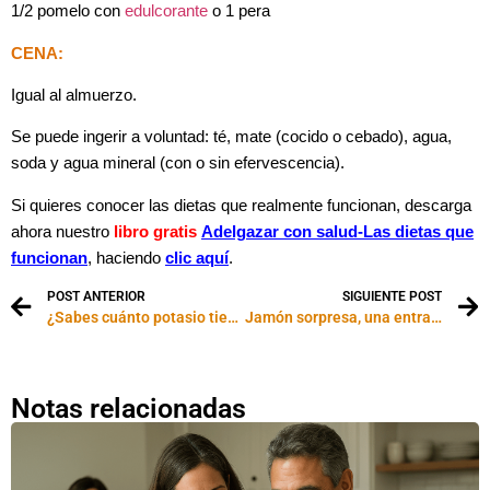
1/2 pomelo con
edulcorante
o 1 pera
CENA:
Igual al almuerzo.
Se puede ingerir a voluntad: té, mate (cocido o cebado), agua,
soda y agua mineral (con o sin efervescencia).
Si quieres conocer las dietas que realmente funcionan, descarga
ahora nuestro
libro gratis
Adelgazar con salud-
Las dietas que
funcionan
, haciendo
clic aquí
.
POST ANTERIOR
SIGUIENTE POST
¿Sabes cuánto potasio tienen los alimentos que consumes?
Jamón sorpresa, una entrada light para disfrutar
Notas relacionadas