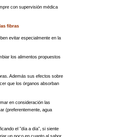
mpre con supervisión médica
las fibras
ben evitar especialmente en la
mbiar los alimentos propuestos
fibras. Además sus efectos sobre
hacer que los órganos absorban
tomar en consideración las
car (preferentemente, agua
ando el "día a día", si siente
iar un poco en cuanto al sabor.