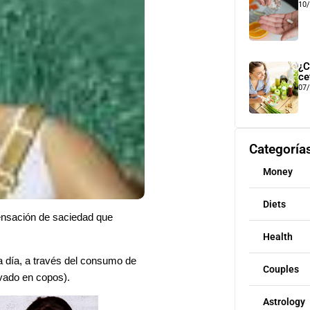
10
¿C
ce
07
Categoría
Money
Diets
sensación de saciedad que
Health
da día, a través del consumo de
Couples
vado en copos).
Astrology