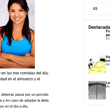
ES
Destacad
Fr
pa
21
Ha
co
16
en las tres comidas del día;
idad en el almuerzo y el
La
05
, deberás pasar por un período
a y en caso de adoptar la dieta
s en el día a día.