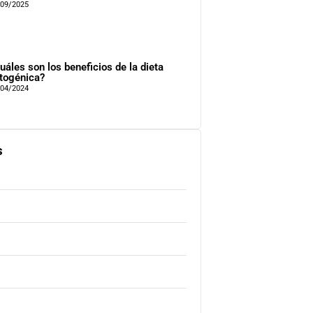
/09/2025
uáles son los beneficios de la dieta
togénica?
/04/2024
s