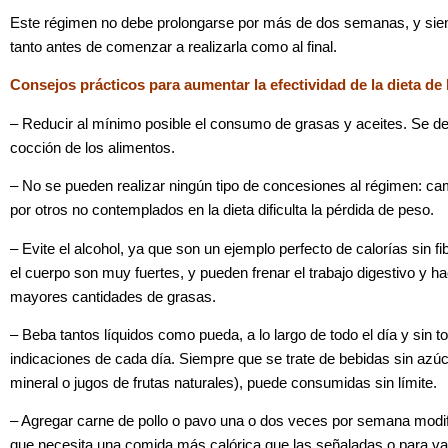
Este régimen no debe prolongarse por más de dos semanas, y sie
tanto antes de comenzar a realizarla como al final.
Consejos prácticos para aumentar la efectividad de la dieta de 
– Reducir al mínimo posible el consumo de grasas y aceites. Se de
cocción de los alimentos.
– No se pueden realizar ningún tipo de concesiones al régimen: ca
por otros no contemplados en la dieta dificulta la pérdida de peso.
– Evite el alcohol, ya que son un ejemplo perfecto de calorías sin 
el cuerpo son muy fuertes, y pueden frenar el trabajo digestivo y 
mayores cantidades de grasas.
– Beba tantos líquidos como pueda, a lo largo de todo el día y sin 
indicaciones de cada día. Siempre que se trate de bebidas sin azú
mineral o jugos de frutas naturales), puede consumidas sin límite.
– Agregar carne de pollo o pavo una o dos veces por semana modific
que necesita una comida más calórica que las señaladas o para var