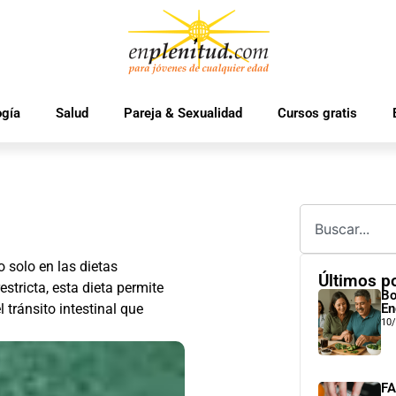
ogía
Salud
Pareja & Sexualidad
Cursos gratis
 solo en las dietas
Últimos p
stricta, esta dieta permite
Bo
 tránsito intestinal que
En
10
FA