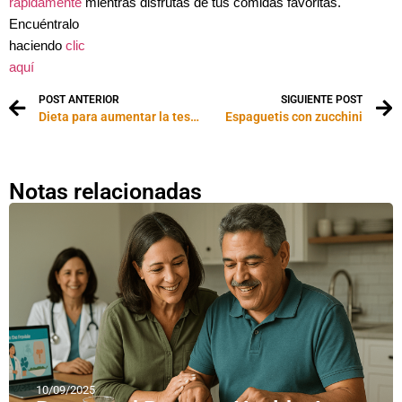
rápidamente
mientras disfrutas de tus comidas favoritas.
Encuéntralo
haciendo
clic
aquí
POST ANTERIOR
SIGUIENTE POST
Dieta para aumentar la testosterona
Espaguetis con zucchini
Notas relacionadas
10/09/2025