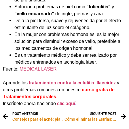
Soluciona problemas de piel como
"foliculitis"
y
"vello encarnado"
de ingle, piernas y cara.
Deja la piel tersa, suave y rejuvenecida por el efecto
estimulante de luz sobre el colágeno.
En la mujer con problemas hormonales, es la mejor
solución para disminuir exceso de vello, preferible a
los medicamentos de origen hormonal.
Es un tratamiento médico y debe ser realizado por
médicos entrenados en tecnología láser.
Fuente:
MEDICAL LASER
Aprende los
tratamientos contra la celulitis, flaccidez
y
otros problemas comunes con nuestro
curso gratis de
Tratamientos corporales
.
Inscríbete ahora haciendo
clic aquí
.
POST ANTERIOR
SIGUIENTE POST
Consejos para el acné: plan de cuidados diarios
Cómo eliminar las Estrías: Mitos y realidades