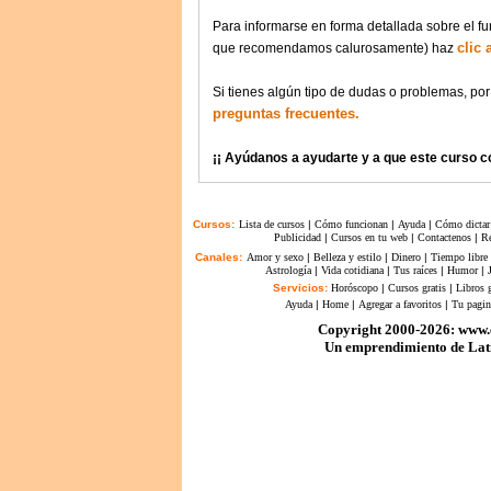
Para informarse en forma detallada sobre el f
clic 
que recomendamos calurosamente) haz
Si tienes algún tipo de dudas o problemas, por 
preguntas frecuentes.
¡¡ Ayúdanos a ayudarte y a que este curso co
Cursos:
Lista de cursos
|
Cómo funcionan
|
Ayuda
|
Cómo dictar
Publicidad
|
Cursos en tu web
|
Contactenos
|
Re
Canales:
Amor y sexo
|
Belleza y estilo
|
Dinero
|
Tiempo libre
Astrología
|
Vida cotidiana
|
Tus raíces
|
Humor
|
Servicios:
Horóscopo
|
Cursos gratis
|
Libros g
Ayuda
|
Home
|
Agregar a favoritos
|
Tu pagin
Copyright 2000-2026: www.
Un emprendimiento de Lati