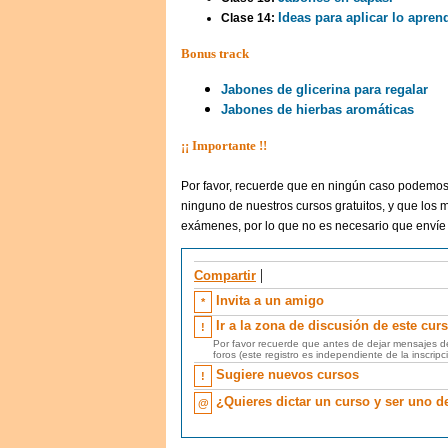
Ideas para aplicar lo apren
Clase 14:
Bonus track
Jabones de glicerina para regalar
Jabones de hierbas aromáticas
¡¡ Importante !!
Por favor, recuerde que en ningún caso podemos a
ninguno de nuestros cursos gratuitos, y que los 
exámenes, por lo que no es necesario que envíe 
|
Compartir
Invita
a un amigo
*
Ir a la
zona de discusión
de este cur
!
Por favor recuerde que antes de dejar mensajes d
foros (este registro es independiente de la inscripc
Sugiere
nuevos cursos
!
¿Quieres dictar un curso
y ser uno d
@