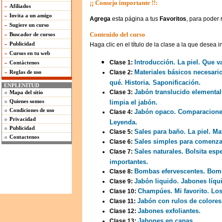
¡¡ Consejo importante !!:
-
Afiliados
-
Invita a un amigo
Agrega
esta página a tus
Favoritos
, para poder 
-
Sugiere un curso
-
Contenido del curso
Buscador de cursos
-
Publicidad
Haga clic en el título de la clase a la que desea 
-
Cursos en tu web
-
Introducción. La piel. Que v
Clase 1:
Contáctenos
-
Materiales básicos necesario
Reglas de uso
Clase 2:
qué. Historia. Saponificación.
ENPLENITUD
Jabón translucido elemental
Clase 3:
o
Mapa del sitio
o
Quienes somos
limpia el jabón.
o
Condiciones de uso
Jabón opaco. Comparaciones
Clase 4:
o
Privacidad
Leyenda.
o
Publicidad
Sales para baño. La piel. Ma
Clase 5:
o
Contactenos
Sales simples para comenza
Clase 6:
Sales naturales. Bolsita es
Clase 7:
importantes.
Bombas efervescentes. Bomb
Clase 8:
Jabón liquido. Jabones líqu
Clase 9:
Champúes. Mi favorito. Los
Clase 10:
Jabón con rulos de colores
Clase 11:
Jabones exfoliantes.
Clase 12:
Jabones en capas.
Clase 13: