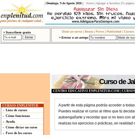
| Domingo, 9 de Agosto 2026 |
Home
|
Agregar a favoritos
|
Tu página 
|
|
|
|
Dicta un curso
Becas
Foros
Publicidad
Cursos 
Suscríbete gratis
>
Enviar a un amigo
>
Curso de Ja
CENTRO EDUCATIVO ENPLENITUD.COM | CURSOS
A partir de esta página podrás acceder a todas 
CURSOS ENPLENITUD
-
Lista de cursos
Puedes realizar el curso al ritmo que tú decida
-
Cómo funcionan
autoengañarte y recordar que si no lees con at
-
Ayuda
realizas los ejercicios o prácticas, en realida
-
Cómo dictar un curso
-
Foro de los cursos