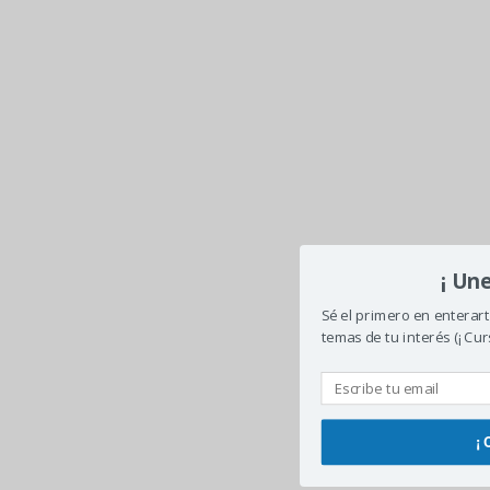
¡ Une
Sé el primero en enterar
temas de tu interés (¡ Curs
¡ 