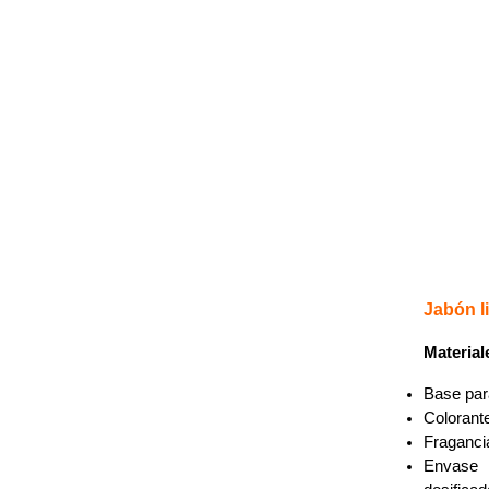
Jabón l
Material
Base para
Colorant
Fraganci
Enva