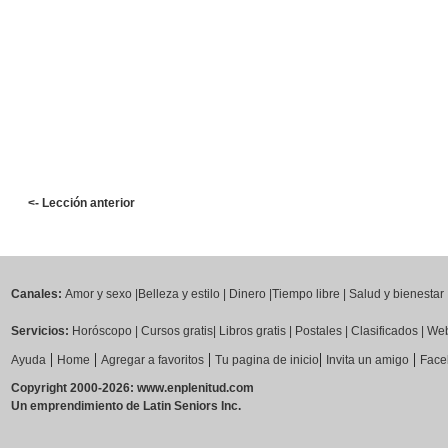
<- Lección anterior
Canales:
Amor y sexo
|
Belleza y estilo
|
Dinero
|
Tiempo libre
|
Salud y bienestar
Servicios:
Horóscopo
|
Cursos gratis
|
Libros gratis
|
Postales
|
Clasificados
|
Web
|
|
|
|
|
Ayuda
Home
Agregar a favoritos
Tu pagina de inicio
Invita un amigo
Face
Copyright 2000-2026: www.enplenitud.com
Un emprendimiento de Latin Seniors Inc.