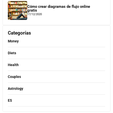
Cómo crear diagramas de flujo online
gratis
17/12/2020
Categorías
Money
Diets
Health
Couples
Astrology
ES