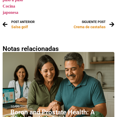
Cocina
japonesa
POST ANTERIOR
SIGUIENTE POST
Salsa golf
Crema de castañas
Notas relacionadas
10/09/2025
Boron and Prostate Health: A