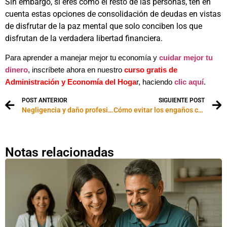
Sin embargo, si eres como el resto de las personas, ten en
cuenta estas opciones de consolidación de deudas en vistas
de disfrutar de la paz mental que solo conciben los que
disfrutan de la verdadera libertad financiera.
Para aprender a manejar mejor tu economía y
cuidar mejor tu
dinero
, inscríbete ahora en nuestro
curso gratis de
Administración y Economía del Hoga
r, haciendo
clic aquí
.
POST ANTERIOR
SIGUIENTE POST
Negligencia y daño profesional… ¿cuándo demandar?
Cómo evitar los engaños con las tarjetas de crédito
Notas relacionadas