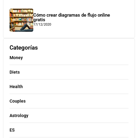
Cómo crear diagramas de flujo online
gratis
17/12/2020
Categorías
Money
Diets
Health
Couples
Astrology
ES