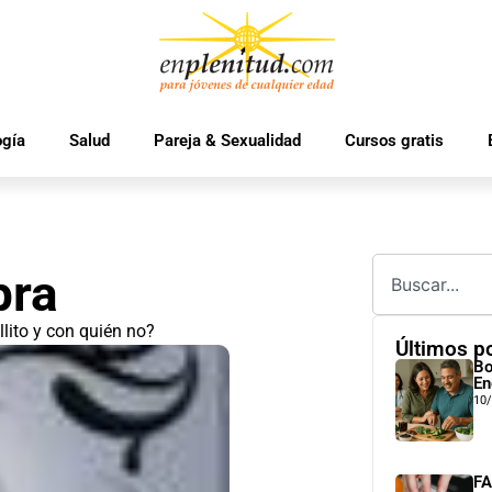
ogía
Salud
Pareja & Sexualidad
Cursos gratis
bra
llito y con quién no?
Últimos p
Bo
En
10
FA