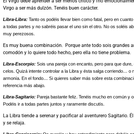
El Virgo debe aprender a ser menos crítico y frío emocionalme
Virgo a ser más dulzón. Tenéis buen carácter.
Libra-Libra:
Tanto os podéis llevar bien como fatal, pero en cuanto
a todas partes y no sabréis pasar el uno sin el otro. No os soléis ab
muy perezosos.
Es muy buena combinación. Porque ante todo sois grandes am
comodón y lo quiere todo hecho, pero ella no tiene problema.
Libra-Escorpio:
Sois una pareja con encanto, pero para que dure, 
celos. Quizá intente controlar a la Libra y ésta salga corriendo… o 
armonía. En el fondo… Si quieres saber más sobre esta combinació
referencia más abajo.
Libra-Sagitario:
Pareja bastante feliz. Tenéis mucho en común y os
Podéis ir a todas partes juntos y raramente discutís.
La Libra tiende a serenar y pacificar al aventurero Sagitario. 
y se relaja.