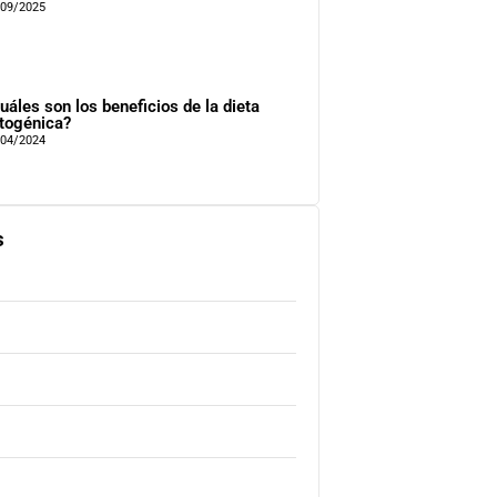
/09/2025
uáles son los beneficios de la dieta
togénica?
/04/2024
s