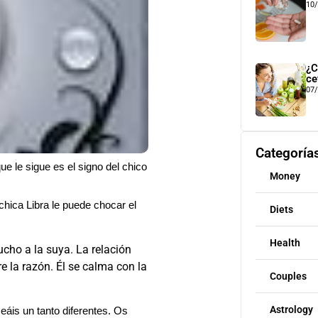
10
¿C
ce
07
Categoría
ue le sigue es el signo del chico
Money
chica Libra le puede chocar el
Diets
Health
ucho a la suya. La relación
 la razón. Él se calma con la
Couples
Astrology
eáis un tanto diferentes. Os