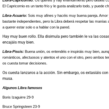
Libra-Capricornio:
Os queréis y hay entendimiento pero debéis cont
El Capricornio es un tanto frío y le gusta analizarlo todo, y puede 
Libra-Acuario:
Sois muy afines y hacéis muy buena pareja. Amor 
bastante independientes, pero la Libra deberá respetar las manías
a querer estar solo o a hablar con la pared.
Hay muy buen rollo. Ella disimula pero también le va las cosas
encajáis muy bien.
Libra-Piscis:
Buena unión, os entendéis e inspiráis muy bien, aunq
románticos, afectuosos y atentos el uno con el otro, pero ambos te
os cuesta tomar decisiones.
Os cuesta lanzaros a la acción. Sin embargo, os extasiáis con
musa.
Algunos Libra famosos
Boris Izaguirre 29-9
Bruce Springsteen 23-9