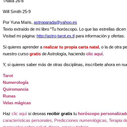
Thalía 26-8
Will Smith 25-9
Por Yuna Maris,
astroparada@yahoo.es
Texto extraído de mi libro “Tu horóscopo. Lo que las estrellas dicen 
Visitad mi página:
http://astro-tarot.es.tl
para información y ofertas.
Si quieres aprender a
realizar tu propia carta natal
, o la de otra 
nuestro curso
gratis
de Astrología, haciendo
clic aquí
.
Y, si quieres saber más de otras disciplinas, inscríbete ahora en n
Tarot
Numerología
Quiromancia
Runas
Velas mágicas
Haz
clic aquí
si deseas
recibir gratis
tu
horóscopo personalizad
características personales, Predicciones numerológicas, Terapia d