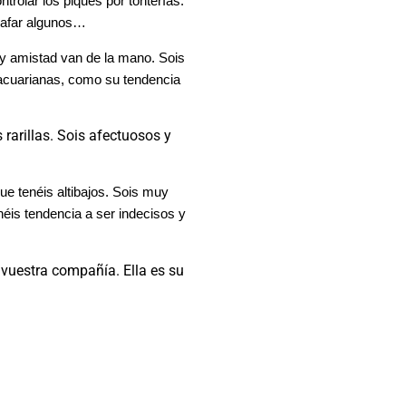
rolar los piques por tonterías.
chafar algunos…
y amistad van de la mano. Sois
 acuarianas, como su tendencia
 rarillas. Sois afectuosos y
ue tenéis altibajos. Sois muy
néis tendencia a ser indecisos y
 vuestra compañía. Ella es su