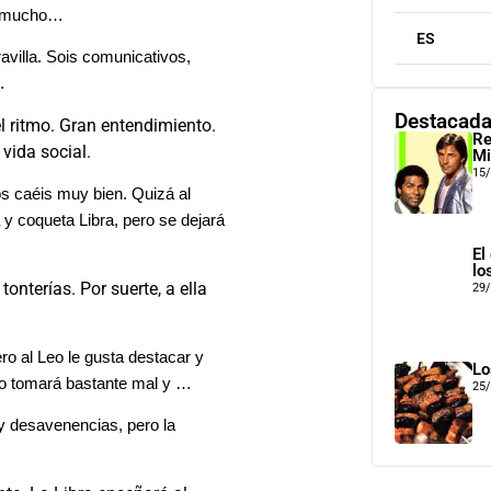
is mucho…
ES
avilla. Sois comunicativos,
.
Destacad
el ritmo. Gran entendimiento.
Re
vida social.
Mi
15
s caéis muy bien. Quizá al
a y coqueta Libra, pero se dejará
El
lo
tonterías. Por suerte, a ella
29
ro al Leo le gusta destacar y
Lo
 lo tomará bastante mal y …
25
 y desavenencias, pero la