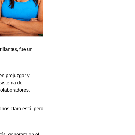
illantes, fue un
en prejuzgar y
 sistema de
colaboradores.
nos claro está, pero
rés, generara en el