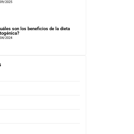
/09/2025
uáles son los beneficios de la dieta
togénica?
/04/2024
s