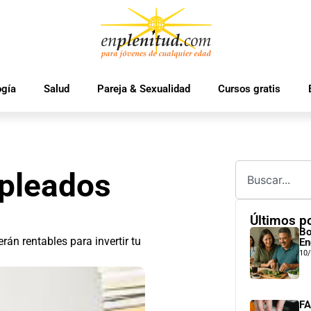
ogía
Salud
Pareja & Sexualidad
Cursos gratis
pleados
Últimos p
Bo
án rentables para invertir tu
En
10
FA