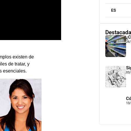
ES
Destacad
¿C
26
mplos existen de
es de tratar, y
Si
es esenciales.
03
Có
13