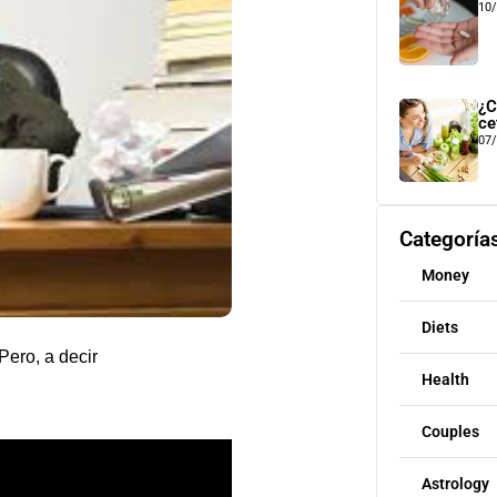
10
¿C
ce
07
Categoría
Money
Diets
Pero, a decir
Health
Couples
Astrology