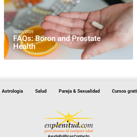
10/09/2025
FAQs: Boron and Prostate
Health
Astrología
Salud
Pareja & Sexualidad
Cursos grat
Ayuda
Políticas
Contacto