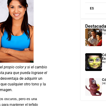
ES
Destacad
Tú
11
Có
Es
06
l propio color y si el cambio
ta para que pueda lograse el
 desventaja de adquirir un
Có
que cualquier otro tono y la
24
 imagen.
jos oscuros, pero es una
 para mantener el teñido