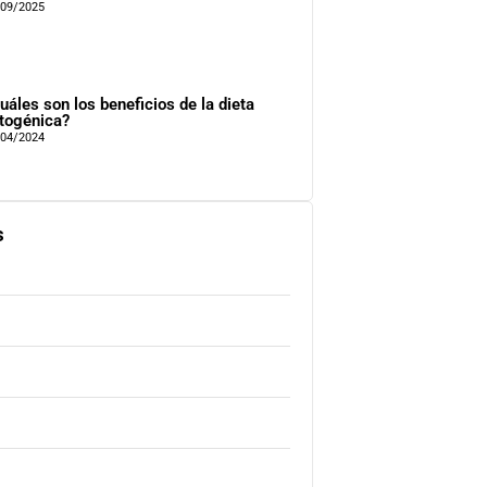
/09/2025
uáles son los beneficios de la dieta
togénica?
/04/2024
s