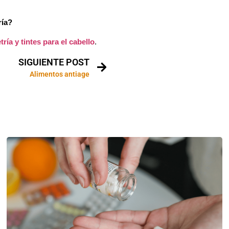
ría?
ría y tintes para el cabello
.
SIGUIENTE POST
Alimentos antiage