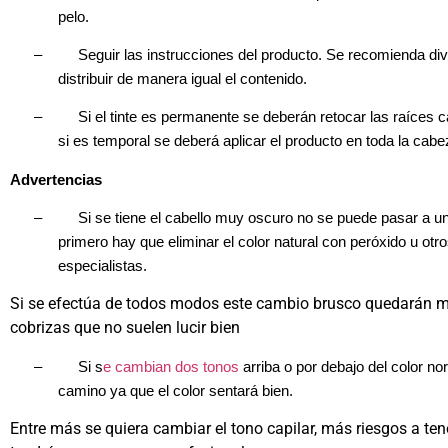
pelo.
–
Seguir las instrucciones del producto. Se recomienda divi
distribuir de manera igual el contenido.
–
Si el tinte es permanente se deberán retocar las raíces
si es temporal se deberá aplicar el producto en toda la ca
Advertencias
–
Si se tiene el cabello muy oscuro no se puede pasar a u
primero hay que eliminar el color natural con peróxido u ot
especialistas.
Si se efectúa de todos modos este cambio brusco quedarán 
cobrizas que no suelen lucir bien
–
Si s
e cambian dos tonos
arriba o por debajo del color nor
camino ya que el color sentará bien.
Entre más se quiera cambiar el tono capilar, más riesgos a te