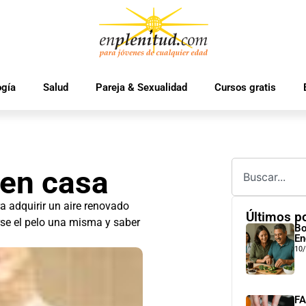
ogía
Salud
Pareja & Sexualidad
Cursos gratis
 en casa
ra adquirir un aire renovado
Últimos p
irse el pelo una misma y saber
Bo
En
10
FA