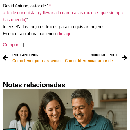
David Antuan, autor de "
El
arte de conquistar (y llevar a la cama a las mujeres que siempre
has querido)
"
te enseña los mejores trucos para conquistar mujeres.
Encuéntralo ahora haciendo
clic aquí
|
Compartir
POST ANTERIOR
SIGUIENTE POST
Cómo tener piernas sensuales
Cómo diferenciar amor de obsesión
Notas relacionadas