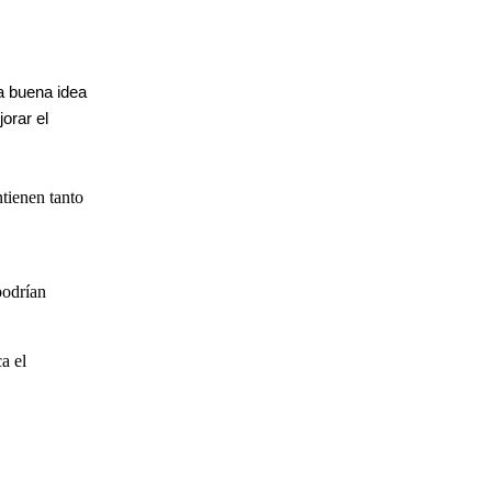
a buena idea
orar el
tienen tanto
podrían
a el