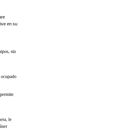
are
live en su
ipos, sin
á ocupado
 permite
era, le
áner