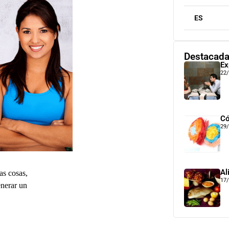
ES
Destacad
Ex
22
Có
29
Al
as cosas,
17
enerar un