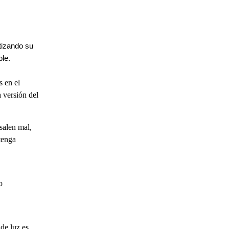
tizando su
ble.
s en el
 versión del
salen mal,
 tenga
o
de luz es