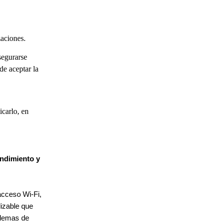
zaciones.
segurarse
de aceptar la
icarlo, en
endimiento y
acceso Wi-Fi,
lizable que
blemas de