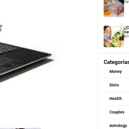
10
¿C
ce
07
Categoría
Money
Diets
Health
Couples
Astrology