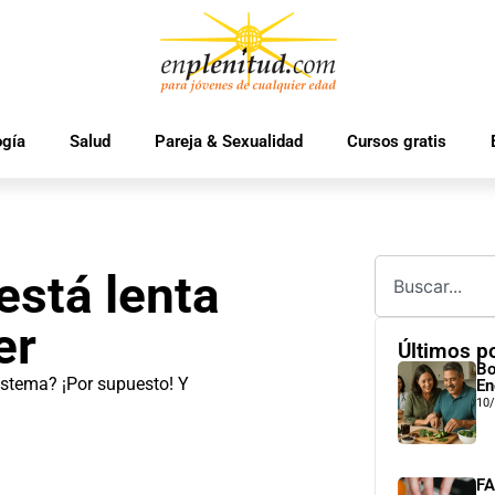
ogía
Salud
Pareja & Sexualidad
Cursos gratis
está lenta
er
Últimos p
Bo
istema? ¡Por supuesto! Y
En
10
FA