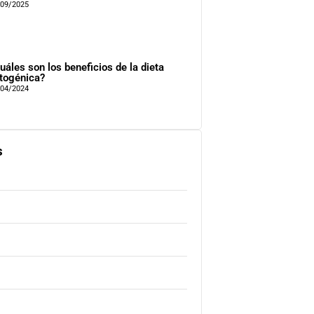
/09/2025
uáles son los beneficios de la dieta
togénica?
/04/2024
s