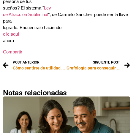
persona de tus
sueños? El sistema "
Ley
de Atracción Subliminal
", de Carmelo Sánchez puede ser la llave
para
lograrlo. Encuéntralo haciendo
clic aquí
ahora
|
Compartir
POST ANTERIOR
SIGUIENTE POST
Cómo sentirte de utilidad, también si estás en paro
Grafología para conseguir empleo
Notas relacionadas