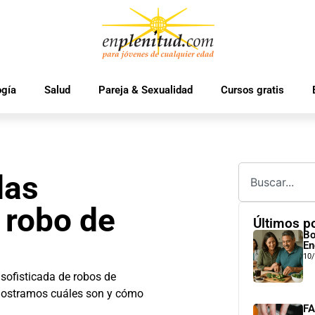
ogía
Salud
Pareja & Sexualidad
Cursos gratis
las
 robo de
Últimos p
Bo
En
10
sofisticada de robos de
 mostramos cuáles son y cómo
FA