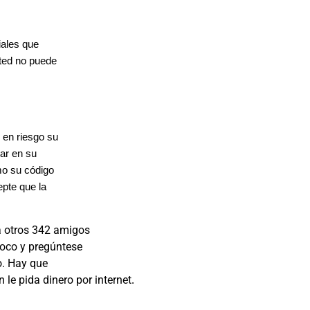
iales que
sted no puede
 en riesgo su
ar en su
mo su código
epte que la
a otros 342 amigos
poco y pregúntese
o. Hay que
le pida dinero por internet
.