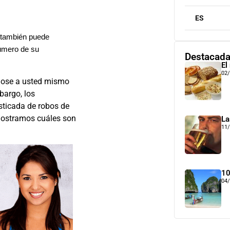
ES
Y también puede
número de su
Destacad
El
02
ndose a usted mismo
bargo, los
sticada de robos de
mostramos cuáles son
La
11
10
04