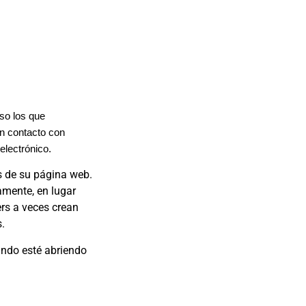
uso los que
n contacto con
electrónico
.
s de su página web.
amente, en lugar
ers a veces crean
.
ando esté abriendo