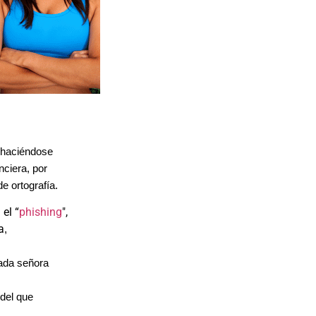
, haciéndose
nciera, por
e ortografía.
el “
phishing
",
a
,
mada señora
 del que