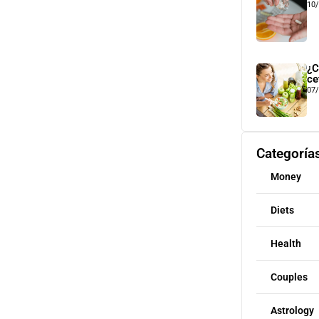
10
¿C
ce
07
Categoría
Money
Diets
Health
Couples
Astrology