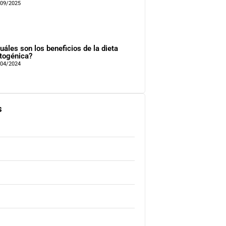
/09/2025
uáles son los beneficios de la dieta
togénica?
/04/2024
s