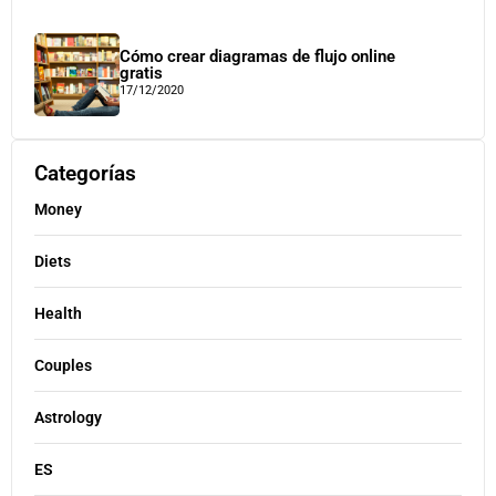
Cómo crear diagramas de flujo online
gratis
17/12/2020
Categorías
Money
Diets
Health
Couples
Astrology
ES