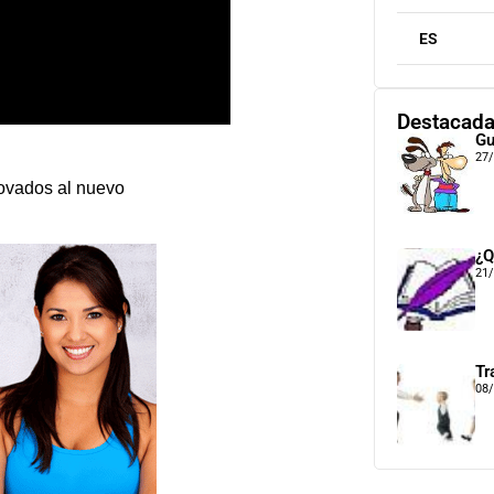
ES
Destacad
Gu
27
novados al nuevo
¿Q
21
Tr
08