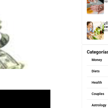
10
¿C
ce
07
Categoría
Money
Diets
Health
Couples
Astrology