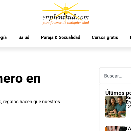
ogía
Salud
Pareja & Sexualidad
Cursos gratis
nero en
Últimos p
Bo
s, regalos hacen que nuestros
En
10
a…
FA