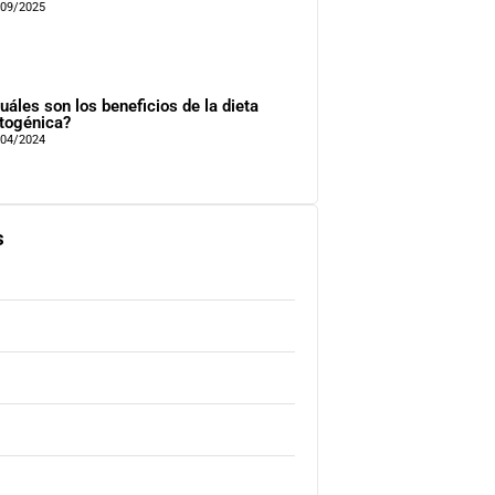
/09/2025
uáles son los beneficios de la dieta
togénica?
/04/2024
s