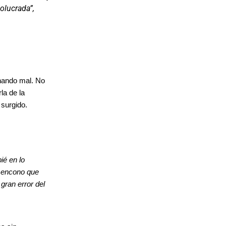
olucrada”,
onando mal. No
la de la
 surgido.
ié en lo
l encono que
gran error del