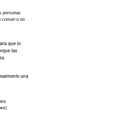
s personas
lo común o no
aría que lo
orque las
ra.
 realmente una
ara
bes)