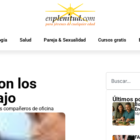
ogía
Salud
Pareja & Sexualidad
Cursos gratis
on los
ajo
Últimos p
Bo
us compañeros de oficina
En
10
FA