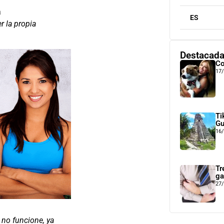
a
ES
r la propia
Destacad
Co
17
Ti
Gu
16
Tr
ga
27
 no funcione, ya