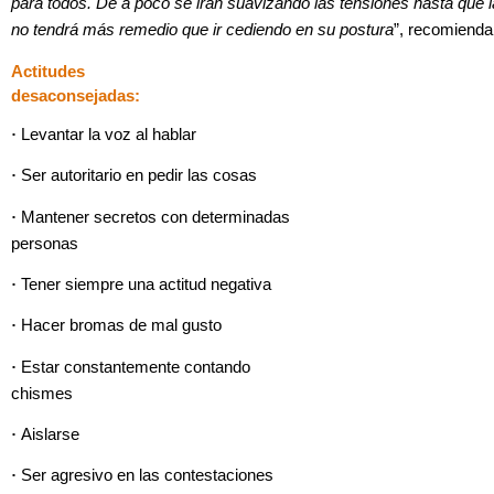
para todos. De a poco se irán suavizando las tensiones hasta que l
no tendrá más remedio que ir cediendo en su postura
”, recomienda 
Actitudes
desaconsejadas:
·
Levantar la voz al hablar
·
Ser autoritario en pedir las cosas
·
Mantener secretos con determinadas
personas
·
Tener siempre una actitud negativa
·
Hacer bromas de mal gusto
·
Estar constantemente contando
chismes
·
Aislarse
·
Ser agresivo en las contestaciones