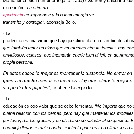
Mantener el buen humor al llegar al trabajo. Sonreír y saludar a tod
excepción.
“La primera
apariencia
es importante y la buena energía se
transmite y contagia”
, aconseja Bello.
·
La
prudencia es una virtud que hay que alimentar en el ambiente labor
que también tener en claro que en muchas circunstancias, hay c
envidiosos, celosos, que intentarán caerle bien al jefe en detrimento
propia persona.
En estos casos lo mejor es mantener la distancia. No entrar en
guerra ni mucho menos en insultos. Hay que tolerar lo mejor po
sin perder los papeles
”, sostiene la experta.
·
La
educación es otro valor que se debe fomentar.
“No importa que no 
buena relación con los demás, pero hay que mantener los modales.
por favor, dar las gracias y no olvidarse de saludar al despedirse.
complejo llevarse mal cuando se intenta por crear un clima agrada