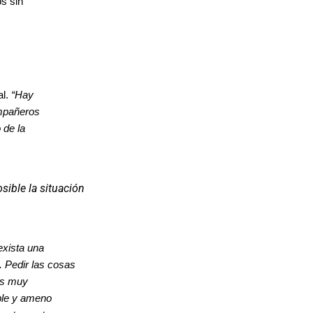
os sin
al.
“Hay
ompañeros
 de la
sible la situación
exista una
 Pedir las cosas
 Es muy
ble y ameno