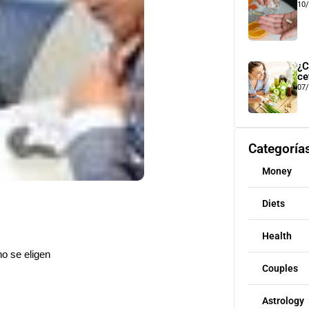
10
¿C
ce
07
Categoría
Money
Diets
Health
no se eligen
Couples
Astrology