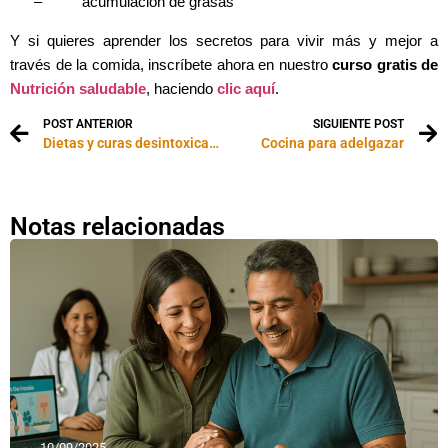
–
acumulación de grasas
Y si quieres aprender los secretos para vivir más y mejor a
través de la comida, inscríbete ahora en nuestro
curso gratis de
Nutrición saludable
, haciendo
clic aquí
.
POST ANTERIOR
SIGUIENTE POST
Dietas y curas desintoxicantes
Cocina para adelgazar
Notas relacionadas
10/09/2025