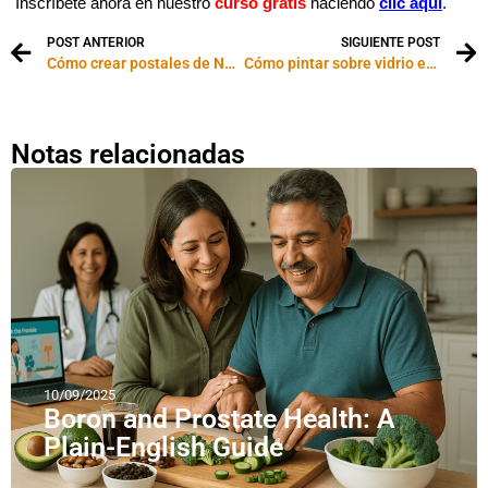
Inscríbete ahora en nuestro
curso gratis
haciendo
clic aquí
.
POST ANTERIOR
SIGUIENTE POST
Cómo crear postales de Navidad originales
Cómo pintar sobre vidrio en forma invertida
Notas relacionadas
10/09/2025
Boron and Prostate Health: A
Plain-English Guide