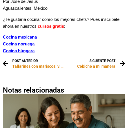
Por José de Jesús
Aguascalientes, México.
¿Te gustaría cocinar como los mejores chefs? Pues inscríbete
ahora en nuestros
cursos gratis
:
Cocina mexicana
Cocina noruega
Cocina húngara
POST ANTERIOR
SIGUIENTE POST
Tallarines con mariscos: video paso a paso
Cebiche a mi manera
Notas relacionadas