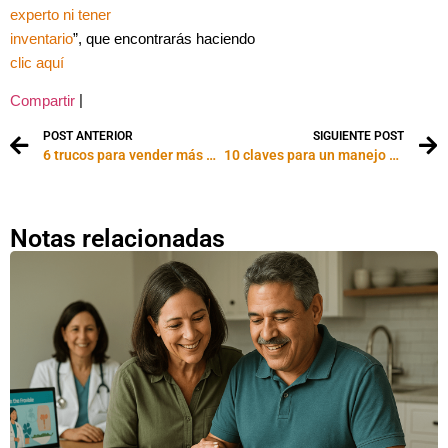
experto ni tener
inventario
”, que encontrarás haciendo
clic aquí
|
Compartir
POST ANTERIOR
SIGUIENTE POST
6 trucos para vender más por Internet
10 claves para un manejo efectivo de los candidatos a clientes
Notas relacionadas