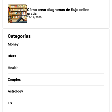
Cómo crear diagramas de flujo online
gratis
17/12/2020
Categorías
Money
Diets
Health
Couples
Astrology
ES